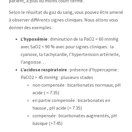
patient, à plus ou moins court terme.
Selon le résultat du gaz du sang, vous pouvez être amené
à observer différents signes cliniques. Nous allons vous
donner des exemples :
L’hypoxémie
: diminution de la PaO2 < 60 mmHg
avec SaO2 < 90 % avec pour signes cliniques : la
cyanose, la tachycardie, l’hypertension artérielle,
l’angoisse…
L’acidose respiratoire
: présence d’hypercapnie :
PaCO2 > 45 mmHg : plusieurs stades
non compensée : bicarbonates normaux, pH
acide ( < 7.35)
en partie compensée : bicarbonates en
hausse , pH acide (< 7.35)
compensée : bicarbonates augmentés, pH
basique (>7.45)