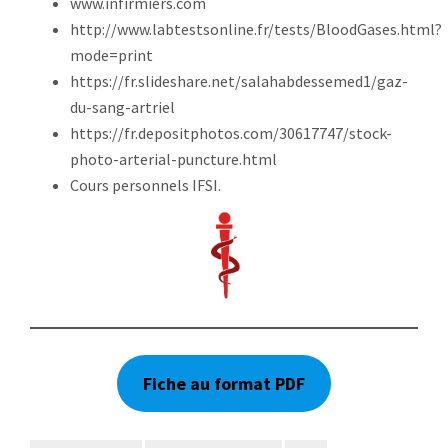
www.infirmiers.com
http://www.labtestsonline.fr/tests/BloodGases.html?
mode=print
https://fr.slideshare.net/salahabdessemed1/gaz-
du-sang-artriel
https://fr.depositphotos.com/30617747/stock-
photo-arterial-puncture.html
Cours personnels IFSI.
Fiche au format PDF