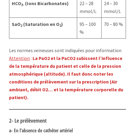
HCO
(Ions Bicarbonates)
22 – 28
24 – 30
3-
mmol/L
mmol/L
SaO
(Saturation en O
)
95 – 100
70 – 80 %
2
2
%
Les normes veineuses sont indiquées pour information
Attention
:
La PaO2 et la PaCO2 subissent l’influence
de la température du patient et celle de la pression
atmosphérique (altitude). Il faut donc noter les
conditions de prélèvement sur la prescription (Air
ambiant, débit O2… et la température corporelle du
patient).
2- Le prélèvement
a- En l’absence de cathéter artériel