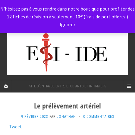
N'hésitez pas à vous rendre dans notre boutique pour profiter des
12 fiches de révision à seulement 10€ (frais de port offerts!)
Ignorer
SITE D'ENTRAIDE ENTRE ETUDIANTS ET INFIRMIERS
Le prélèvement artériel
9 FÉVRIER 2023
PAR
JONATHAN
·
0 COMMENTAIRES
Tweet