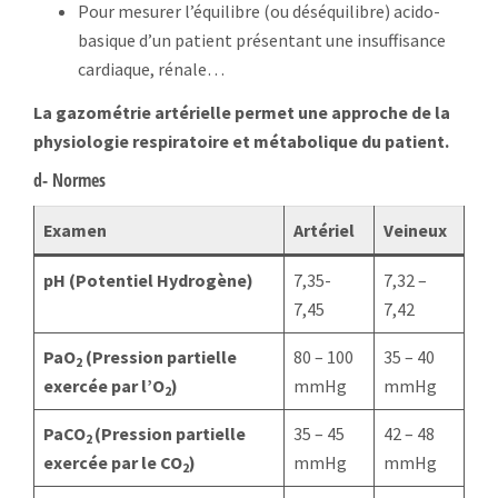
Pour mesurer l’équilibre (ou déséquilibre) acido-
basique d’un patient présentant une insuffisance
cardiaque, rénale…
La gazométrie artérielle permet une approche de la
physiologie respiratoire et métabolique du patient.
d- Normes
Examen
Artériel
Veineux
pH (Potentiel Hydrogène)
7,35-
7,32 –
7,45
7,42
PaO
(Pression partielle
80 – 100
35 – 40
2
exercée par l’O
)
mmHg
mmHg
2
PaCO
(Pression partielle
35 – 45
42 – 48
2
exercée par le CO
)
mmHg
mmHg
2