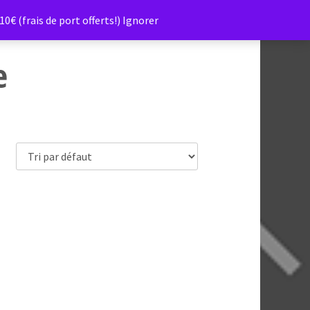
0€ (frais de port offerts!)
Ignorer
e