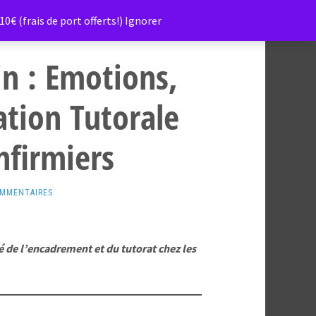
0€ (frais de port offerts!)
Ignorer
in : Emotions,
ation Tutorale
nfirmiers
OMMENTAIRES
é de l’encadrement et du tutorat chez les