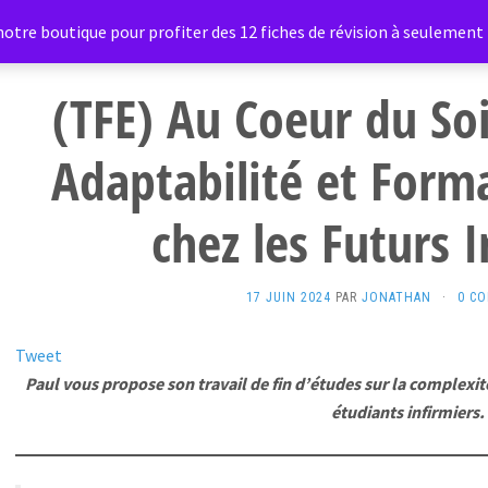
otre boutique pour profiter des 12 fiches de révision à seulement 1
(TFE) Au Coeur du So
Adaptabilité et Form
chez les Futurs I
17 JUIN 2024
PAR
JONATHAN
·
0 C
Tweet
Paul vous propose son travail de fin d’études sur la complexit
étudiants infirmiers.