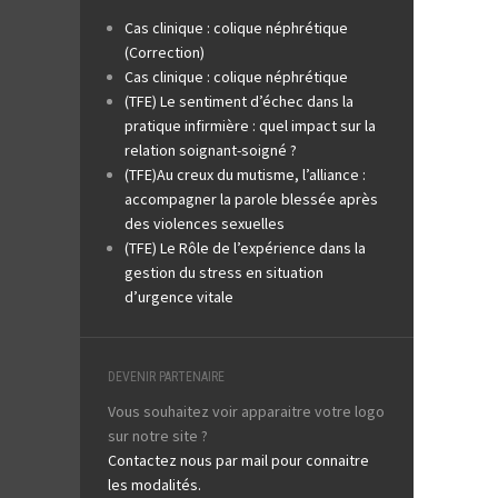
Cas clinique : colique néphrétique
(Correction)
Cas clinique : colique néphrétique
(TFE) Le sentiment d’échec dans la
pratique infirmière : quel impact sur la
relation soignant-soigné ?
(TFE)Au creux du mutisme, l’alliance :
accompagner la parole blessée après
des violences sexuelles
(TFE) Le Rôle de l’expérience dans la
gestion du stress en situation
d’urgence vitale
DEVENIR PARTENAIRE
Vous souhaitez voir apparaitre votre logo
sur notre site ?
Contactez nous par mail pour connaitre
les modalités.