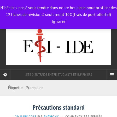
N'hésitez pas à vous rendre dans notre boutique pour profiter des
12 fiches de révision à seulement 10€ (frais de port offerts!)
Ignorer
SITE D'ENTRAIDE ENTRE ETUDIANTS ET INFIRMIERS
Étiquette :
Precaution
Précautions standard
SUR
29 MARS 2018
PAR
ANTHONY
·
COMMENTAIRES FERMÉS