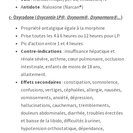
A
ntidote
: Naloxone (Narcan®)
c- Oxycodone (
Oxycontin LP®, Oxynorm®, Oxynormoro®
…)
Propriété antalgique égale à la morphine.
Prise toutes les 4 à 6 heures ou 12 heures pour LP.
Pic d’action entre 1 et 4 heures.
Contre-indications
: insuffisance hépatique et
rénale sévère, asthme, cœur pulmonaire, occlusion
intestinale, enfants de moins de 18 ans,
allaitement.
Effets secondaires
: constipation, somnolence,
confusions, vertiges, céphalées, allergie, nausées,
vomissements, anxiété, dépression,
hallucinations, cauchemars, tremblements,
douleurs abdominales, diarrhée, troubles érectiles
et baisse de la libido, difficultés à uriner,
hypotension orthostatique, dépendance,