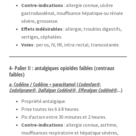
Contre-indications
: allergie connue, ulcère
gastroduodénal, insuffisance hépatique ou rénale
sévère, grossesse.
Effets indésirables
: allergie, troubles digestifs,
vertiges, céphalées.
Voies
: per os, IV, IM, intra-rectal, transcutanée.
4- Palier II : antalgiques opioïdes faibles (centraux
faibles)
a- Codéine / Codéine + paracétamol (
Codenfan®,
Codoliprane®, Dalfalgan Codéiné®, Efferalgan Codéiné®
…)
Propriété antalgique.
Prise toutes les 6 à 8 heures.
Pic d’action entre 30 minutes et 2 heures.
Contre-indications
: allergie connue, asthme,
insuffisances respiratoire et hépatique sévères,