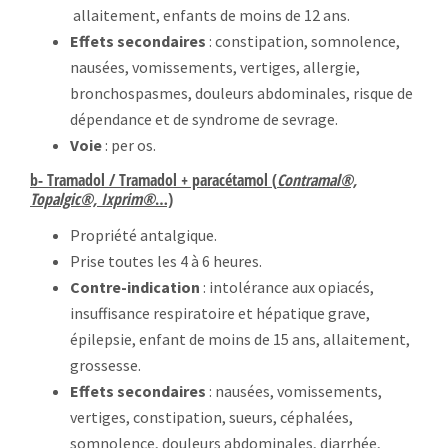
allaitement, enfants de moins de 12 ans.
Effets secondaires
: constipation, somnolence,
nausées, vomissements, vertiges, allergie,
bronchospasmes, douleurs abdominales, risque de
dépendance et de syndrome de sevrage.
Voie
: per os.
b- Tramadol / Tramadol + paracétamol (
Contramal®,
Topalgic®, Ixprim®
…)
Propriété antalgique.
Prise toutes les 4 à 6 heures.
Contre-indication
: intolérance aux opiacés,
insuffisance respiratoire et hépatique grave,
épilepsie, enfant de moins de 15 ans, allaitement,
grossesse.
Effets secondaires
: nausées, vomissements,
vertiges, constipation, sueurs, céphalées,
somnolence, douleurs abdominales, diarrhée,