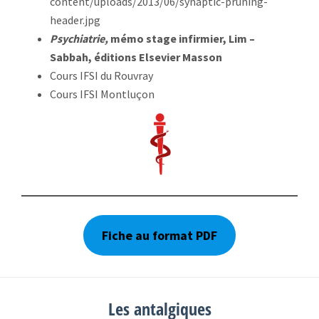
content/uploads/2013/06/synaptic-pruning-
header.jpg
Psychiatrie,
mémo stage infirmier, Lim –
Sabbah, éditions Elsevier Masson
Cours IFSI du Rouvray
Cours IFSI Montluçon
Fiche au format PDF
Les antalgiques