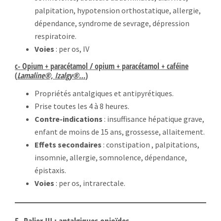
palpitation, hypotension orthostatique, allergie,
dépendance, syndrome de sevrage, dépression
respiratoire.
Voies
: per os, IV
c- Opium + paracétamol / opium + paracétamol + caféine
(
Lamaline®, Izalgy®…
)
Propriétés antalgiques et antipyrétiques.
Prise toutes les 4 à 8 heures.
Contre-indications
: insuffisance hépatique grave,
enfant de moins de 15 ans, grossesse, allaitement.
Effets secondaires
: constipation , palpitations,
insomnie, allergie, somnolence, dépendance,
épistaxis.
Voies
: per os, intrarectale.
5- Palier III : antalgiques opioïdes