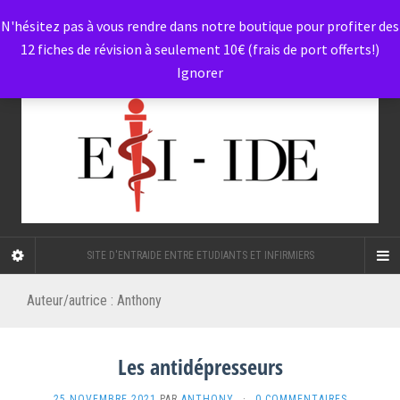
N'hésitez pas à vous rendre dans notre boutique pour profiter des
12 fiches de révision à seulement 10€ (frais de port offerts!)
Ignorer
SITE D'ENTRAIDE ENTRE ETUDIANTS ET INFIRMIERS
Auteur/autrice :
Anthony
Les antidépresseurs
25 NOVEMBRE 2021
PAR
ANTHONY
·
0 COMMENTAIRES