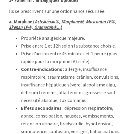
Ils se prescrivent sur une ordonnance sécurisée.
a- Morphine (
Actiskénan®, Morphine®, Moscontin LP®,
Skenan LP®, Oramorph®
…)
Propriété analgésique majeure.
Prise entre 1 et 12h selon la substance choisie.
Prise d’action entre 45 minutes et 1 heure (plus
rapide pour la morphine IV titrée).
Contre-indications
: allergie, insuffisance
respiratoire, traumatisme crânien, convulsions,
insuffisance hépatique sévère, alcoolisme aigu,
delirium tremens, allaitement, grossesse sauf
nécessité absolue, toxicomanie.
Effets secondaires
: dépression respiratoire,
apnée, constipation, nausées, vomissements,
rétention urinaire, bradycardie, hypotension,
somnolence, confusion, vertiges, hallucinations.