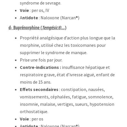
syndrome de sevrage.
Voie
: per os, IV
A
ntidote
: Naloxone (Narcan®)
d- Buprénorphine (
Temgésic®
…)
Propriété analgésique d’action plus longue que la
morphine, utilisé chez les toxicomanes pour
supprimer le syndrome de manque.
Prise une fois par jour.
Contre-indications :
insuffisance hépatique et
respiratoire grave, état d’ivresse aiguë, enfant de
moins de 15 ans.
Effets secondaires
: constipation, nausées,
vomissements, céphalées, fatigue, somnolence,
insomnie, malaise, vertiges, sueurs, hypotension
orthostatique.
Voie
: per os
A
ntidote
: Naloxone (Narcan®)