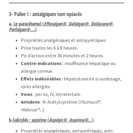
3- Palier I : antalgiques non opiacés
a- Le paracétamol (
Efferalgan®, Dafalgan®, Doliprane®,
Perfalgan®,…
)
Propriétés analgésiques et antipyrétiques
Prise toutes les 6 à 8 heures.
Pic d’action entre 30 minutes et 2 heures.
Contre-indications
: insuffisance hépatique ou
allergie connue.
Effets indésirables
: hépatotoxicité si surdosage,
rares allergies.
Voies
: per os, IV, intrarectale.
Antidote
: N-Acétylcystéine (
Fluimucil®,
Hidonac®.
..)
b-Salicylés : aspirine (
Aspégic®, Aspirine®
…)
Propriétés analgésiques, antipyrétiques, anti-