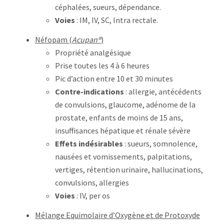
céphalées, sueurs, dépendance.
Voies
: IM, IV, SC, Intra rectale.
Néfopam (
Acupan®
)
Propriété analgésique
Prise toutes les 4 à 6 heures
Pic d’action entre 10 et 30 minutes
Contre-indications
: allergie, antécédents
de convulsions, glaucome, adénome de la
prostate, enfants de moins de 15 ans,
insuffisances hépatique et rénale sévère
Effets indésirables
: sueurs, somnolence,
nausées et vomissements, palpitations,
vertiges, rétention urinaire, hallucinations,
convulsions, allergies
Voies
: IV, per os
Mélange Equimolaire d’Oxygène et de Protoxyde