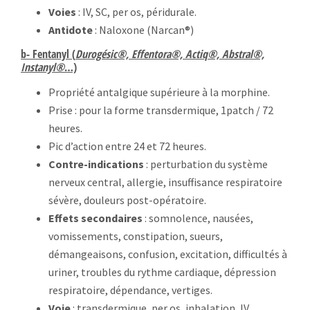
Voies
: IV, SC, per os, péridurale.
Antidote
: Naloxone (Narcan®)
b- Fentanyl (
Durogésic®, Effentora®, Actiq®, Abstral®,
Instanyl®
…)
Propriété antalgique supérieure à la morphine.
Prise : pour la forme transdermique, 1patch / 72
heures.
Pic d’action entre 24 et 72 heures.
Contre-indications
: perturbation du système
nerveux central, allergie, insuffisance respiratoire
sévère, douleurs post-opératoire.
Effets secondaires
: somnolence, nausées,
vomissements, constipation, sueurs,
démangeaisons, confusion, excitation, difficultés à
uriner, troubles du rythme cardiaque, dépression
respiratoire, dépendance, vertiges.
Voie
: transdermique, per os, inhalation, IV