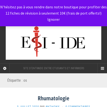
N'hésitez pas à vous rendre dans notre boutique pour profiter des
12 fiches de révision à seulement 10€ (frais de port offerts!)
Ignorer
SITE D'ENTRAIDE ENTRE ETUDIANTS ET INFIRMIERS
Étiquette :
os
Rhumatologie
5 JUILLET 2020
PAR
ANTHONY
·
0 COMMENTAIRES