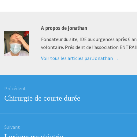
A propos de
Jonathan
Fondateur du site, IDE aux urgences après 6 an
volontaire. Président de l’association ENTRAI
Voir tous les articles par Jonathan
→
tion
Précédent
Article
Chirurgie de courte durée
e
précédent
:
Suivant
Article
Lexique psychiatrie