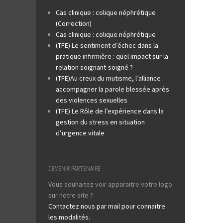
Cas clinique : colique néphrétique
(Correction)
Cas clinique : colique néphrétique
(TFE) Le sentiment d’échec dans la
pratique infirmière : quel impact sur la
relation soignant-soigné ?
(TFE)Au creux du mutisme, l’alliance :
accompagner la parole blessée après
des violences sexuelles
(TFE) Le Rôle de l’expérience dans la
gestion du stress en situation
d’urgence vitale
DEVENIR PARTENAIRE
Vous souhaitez voir apparaitre votre logo
sur notre site ?
Contactez nous par mail pour connaitre
les modalités.