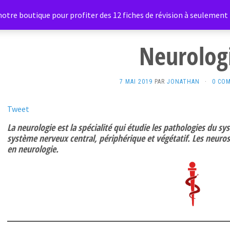
otre boutique pour profiter des 12 fiches de révision à seulement 1
Neurolog
7 MAI 2019
PAR
JONATHAN
·
0 CO
Tweet
La neurologie est la spécialité qui étudie les pathologies du 
système nerveux central, périphérique et végétatif. Les neur
en neurologie.