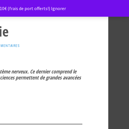
0€ (frais de port offerts!)
Ignorer
ie
MMENTAIRES
système nerveux. Ce dernier comprend le
osciences permettent de grandes avancées