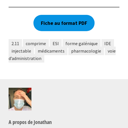
Fiche au format PDF
2.11
comprime
ESI
forme galénique
IDE
injectable
médicaments
pharmacologie
voie
d’administration
A propos de
Jonathan