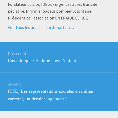
Fondateur du site, IDE aux urgences après 6 ans de
pédiatrie. Infirmier Sapeur pompier volontaire.
Président de l’association ENTRAIDE ESI IDE
Voir tous les articles par Jonathan
→
Navigation
de
Précédent
Article
Cas clinique : Asthme chez l’enfant
l’article
précédent
:
Suivant
Article
(TFE) Les représentations sociales en milieu
suivant
carcéral, un dernier jugement ?
: