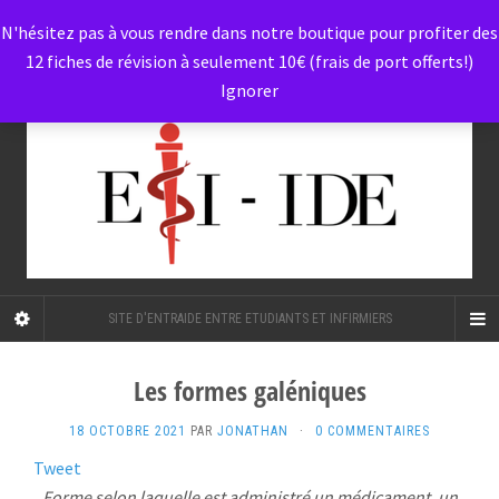
N'hésitez pas à vous rendre dans notre boutique pour profiter des
12 fiches de révision à seulement 10€ (frais de port offerts!)
Ignorer
SITE D'ENTRAIDE ENTRE ETUDIANTS ET INFIRMIERS
Les formes galéniques
18 OCTOBRE 2021
PAR
JONATHAN
·
0 COMMENTAIRES
Tweet
Forme selon laquelle est administré un médicament, un