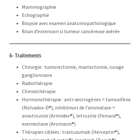
Mammographie
Echographie
Biopsie avec examen anatomopathologique
Bilan d’extension si tumeur cancéreuse avérée
6- Traitements
Chirurgie : tumorectomie, mastectomie, curage
ganglionnaire
Radiothérapie
Chimiothérapie
Hormonothérapie : anti-œstrogènes = tamoxifène
(Nolvadox-D®), inhibiteurs de l’aromatase =
anastrozole (Arimidex®), letrozole (Femara®),
exemestane (Aromasin®)
Thérapies ciblées : trastuzumab (Herceptin®),
bévacizumab (Avastin®), lapatinib (Tyverb®),