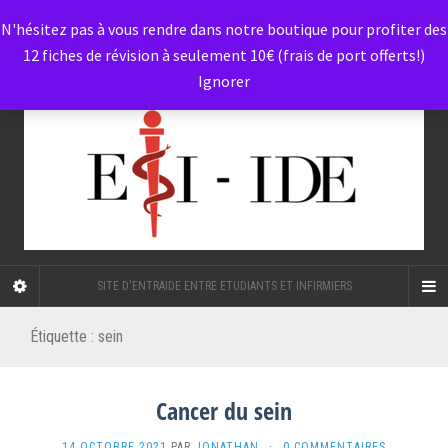
N'hésitez pas à vous rendre dans notre boutique pour profiter des
12 fiches de révision à seulement 10€ (frais de port offerts!)
Ignorer
SITE D'ENTRAIDE ENTRE ETUDIANTS ET INFIRMIERS
Étiquette :
sein
Cancer du sein
14 OCTOBRE 2021
PAR
JONATHAN
·
0 COMMENTAIRES