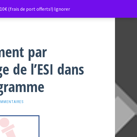
0€ (frais de port offerts!)
Ignorer
ment par
e de l’ESI dans
ogramme
OMMENTAIRES