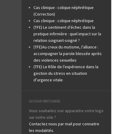
Cas clinique : colique néphrétique
(Correction)
Cas clinique : colique néphrétique
(TFE) Le sentiment d’échec dans la
pratique infirmière : quel impact sur la
relation soignant-soigné ?
(TFE)Au creux du mutisme, l’alliance :
accompagner la parole blessée après
des violences sexuelles
(TFE) Le Rôle de l’expérience dans la
gestion du stress en situation
d’urgence vitale
DEVENIR PARTENAIRE
Vous souhaitez voir apparaitre votre logo
sur notre site ?
Contactez nous par mail pour connaitre
les modalités.