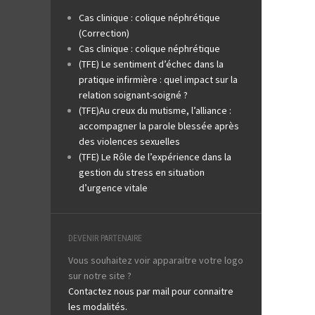
Cas clinique : colique néphrétique
(Correction)
Cas clinique : colique néphrétique
(TFE) Le sentiment d’échec dans la
pratique infirmière : quel impact sur la
relation soignant-soigné ?
(TFE)Au creux du mutisme, l’alliance :
accompagner la parole blessée après
des violences sexuelles
(TFE) Le Rôle de l’expérience dans la
gestion du stress en situation
d’urgence vitale
DEVENIR PARTENAIRE
Vous souhaitez voir apparaitre votre logo
sur notre site ?
Contactez nous par mail pour connaitre
les modalités.