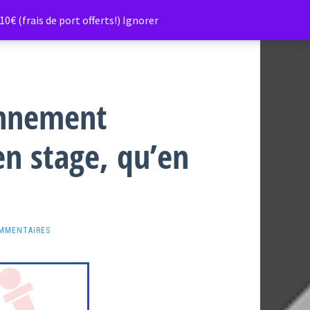
0€ (frais de port offerts!)
Ignorer
onnement
en stage, qu’en
MMENTAIRES