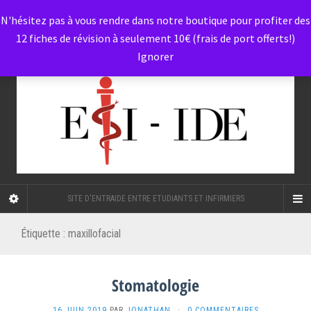
N'hésitez pas à vous rendre dans notre boutique pour profiter des
12 fiches de révision à seulement 10€ (frais de port offerts!)
Ignorer
SITE D'ENTRAIDE ENTRE ETUDIANTS ET INFIRMIERS
Étiquette :
maxillofacial
Stomatologie
16 JUIN 2019
PAR
JONATHAN
·
0 COMMENTAIRES