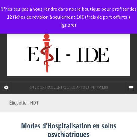
N'hésitez pas à vous rendre dans notre boutique pour profiter des
12 fiches de révision à seulement 10€ (frais de port offerts!)
Ignorer
SITE D'ENTRAIDE ENTRE ETUDIANTS ET INFIRMIERS
Étiquette :
HDT
Modes d’Hospitalisation en soins
psychiatriques