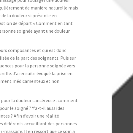
r-massage pour soulager une douleur
régulièrement de manière naturelle mais
de la douleur si présente en
uestion de départ « Comment en tant
ersonne soignée ayant une douleur
sieurs composantes et qui est donc
isée de la part des soignants. Puis sur
quences pour la personne soignée vers
urelle. J’ai ensuite évoqué la prise en
aitement médicamenteux et non
ge pour la douleur cancéreuse : comment
our le soigné ? Y’a-t-il aussi des
ntes ? Afin d’avoir une réalité
ces différents accueillant des personnes
-massage. Il en ressort que ce soin a