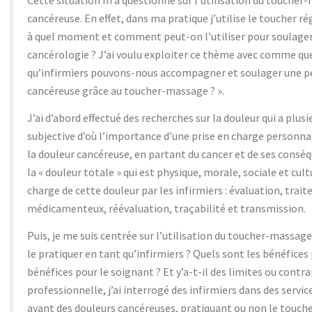
Cette situation m’a questionné sur l’utilisation du touche
cancéreuse. En effet, dans ma pratique j’utilise le toucher 
à quel moment et comment peut-on l’utiliser pour soulager 
cancérologie ? J’ai voulu exploiter ce thème avec comme q
qu’infirmiers pouvons-nous accompagner et soulager une p
cancéreuse grâce au toucher-massage ? ».
J’ai d’abord effectué des recherches sur la douleur qui a plu
subjective d’où l’importance d’une prise en charge personnal
la douleur cancéreuse, en partant du cancer et de ses consé
la « douleur totale » qui est physique, morale, sociale et cult
charge de cette douleur par les infirmiers : évaluation, tr
médicamenteux, réévaluation, traçabilité et transmission.
Puis, je me suis centrée sur l’utilisation du toucher-massa
le pratiquer en tant qu’infirmiers ? Quels sont les bénéfices p
bénéfices pour le soignant ? Et y’a-t-il des limites ou contrai
professionnelle, j’ai interrogé des infirmiers dans des servi
ayant des douleurs cancéreuses, pratiquant ou non le toucher