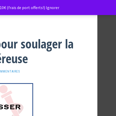
0€ (frais de port offerts!)
Ignorer
our soulager la
éreuse
OMMENTAIRES