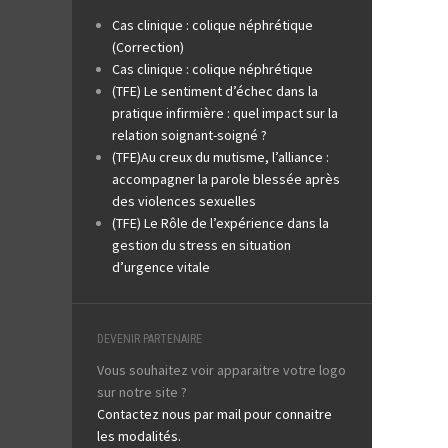
Cas clinique : colique néphrétique
(Correction)
Cas clinique : colique néphrétique
(TFE) Le sentiment d’échec dans la
pratique infirmière : quel impact sur la
relation soignant-soigné ?
(TFE)Au creux du mutisme, l’alliance :
accompagner la parole blessée après
des violences sexuelles
(TFE) Le Rôle de l’expérience dans la
gestion du stress en situation
d’urgence vitale
DEVENIR PARTENAIRE
Vous souhaitez voir apparaitre votre logo
sur notre site ?
Contactez nous par mail pour connaitre
les modalités.