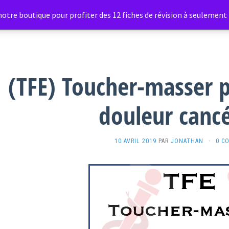
otre boutique pour profiter des 12 fiches de révision à seulement 1
Étiquette :
Douleur
(TFE) Toucher-masser p
douleur canc
10 AVRIL 2019
PAR
JONATHAN
·
0 C