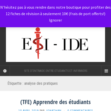
N'hésitez pas à vous rendre dans notre boutique pour profiter des
12 fiches de révision à seulement 10€ (frais de port offerts!)
Ignorer
SITE D'ENTRAIDE ENTRE ETUDIANTS ET INFIRMIERS
Étiquette :
analyse des pratiques
(TFE) Apprendre des étudiants
10 AVRIL 2019
PAR
JONATHAN
·
0 COMMENTAIRES