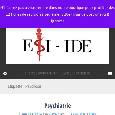
N'hésitez pas à vous rendre dans notre boutique pour profiter des
12 fiches de révision à seulement 10€ (frais de port offerts!)
Ignorer
SITE D'ENTRAIDE ENTRE ETUDIANTS ET INFIRMIERS
Étiquette :
Psychose
Psychiatrie
9 JUILLET 2020
PAR
ANTHONY
·
4 COMMENTAIRES