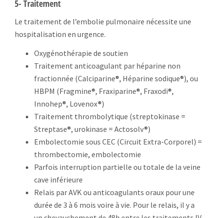
5- Traitement
Le traitement de l’embolie pulmonaire nécessite une
hospitalisation en urgence.
Oxygénothérapie de soutien
Traitement anticoagulant par héparine non
fractionnée (Calciparine®, Héparine sodique®), ou
HBPM (Fragmine®, Fraxiparine®, Fraxodi®,
Innohep®, Lovenox®)
Traitement thrombolytique (streptokinase =
Streptase®, urokinase = Actosolv®)
Embolectomie sous CEC (Circuit Extra-Corporel) =
thrombectomie, embolectomie
Parfois interruption partielle ou totale de la veine
cave inférieure
Relais par AVK ou anticoagulants oraux pour une
durée de 3 à 6 mois voire à vie. Pour le relais, il y a
un chevauchement de 48h entre les traitements IV