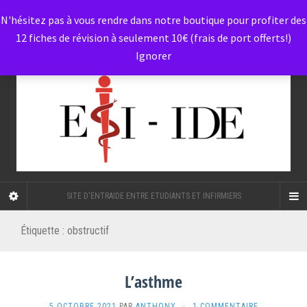
N'hésitez pas à vous rendre dans notre boutique pour profiter des
12 fiches de révision à seulement 10€ (frais de port offerts!)
Ignorer
SITE D'ENTRAIDE ENTRE ETUDIANTS ET INFIRMIERS
Étiquette :
obstructif
L’asthme
5 OCTOBRE 2021
PAR
ANTHONY
·
1 COMMENTAIRE