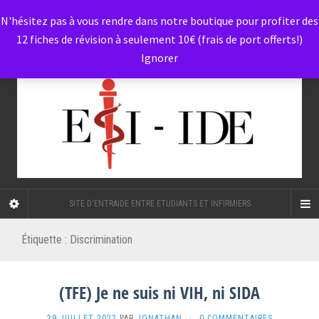
N'hésitez pas à vous rendre dans notre boutique pour profiter des
12 fiches de révision à seulement 10€ (frais de port offerts!)
Ignorer
SITE D'ENTRAIDE ENTRE ETUDIANTS ET INFIRMIERS
Étiquette :
Discrimination
(TFE) Je ne suis ni VIH, ni SIDA
29 JUILLET 2022
PAR
JONATHAN
·
0 COMMENTAIRES